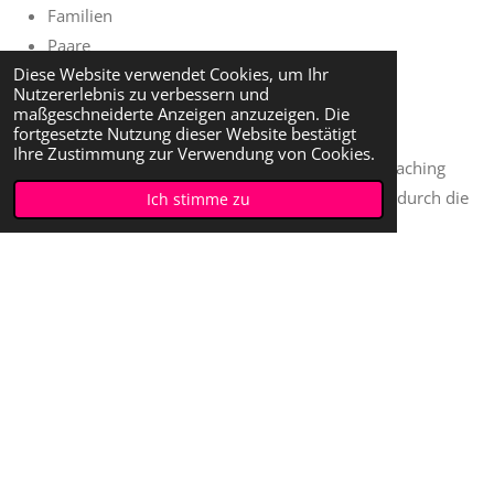
Familien
Paare
Diese Website verwendet Cookies, um Ihr
Teams
Nutzererlebnis zu verbessern und
maßgeschneiderte Anzeigen anzuzeigen. Die
fortgesetzte Nutzung dieser Website bestätigt
Ihre Zustimmung zur Verwendung von Cookies.
💡Hinweis: Die Kosten für ein psychologisches Coaching
werden privat getragen (keine Kostenübernahme durch die
Ich stimme zu
Krankenkassen).